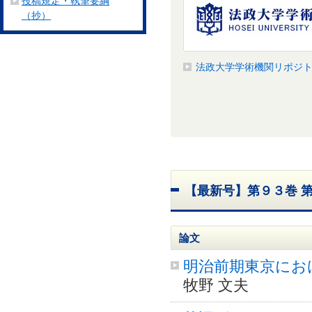
投稿規定・執筆要綱
（抄）
法政大学学術機関リポジ
【最新号】第９３巻 
論文
明治前期東京にお
牧野 文夫