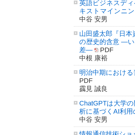
英語ビジネスディ
キストマインニン
中谷 安男
山田盛太郎『日本
の歴史的含意 ―
差―
PDF
中根 康裕
明治中期における
PDF
靎見 誠良
ChatGPTは大
析に基づくAI利用
中谷 安男
情報通信技術ショ