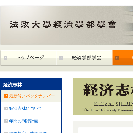
経済志林
最新号／バックナンバー
経済志林について
年間の刊行計画